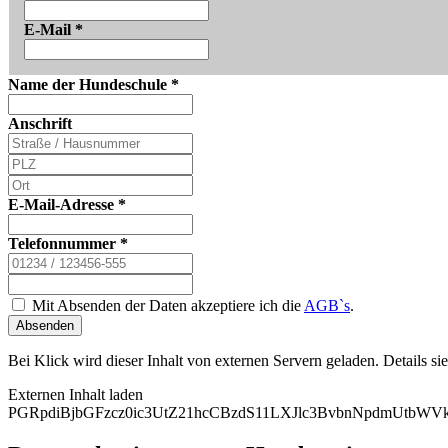
E-Mail
*
Name der Hundeschule
*
Anschrift
E-Mail-Adresse
*
Telefonnummer
*
Mit Absenden der Daten akzeptiere ich die
AGB`s
.
Absenden
Bei Klick wird dieser Inhalt von externen Servern geladen. Details si
Externen Inhalt laden
PGRpdiBjbGFzcz0ic3UtZ21hcCBzdS11LXJlc3BvbnNpdmUtb