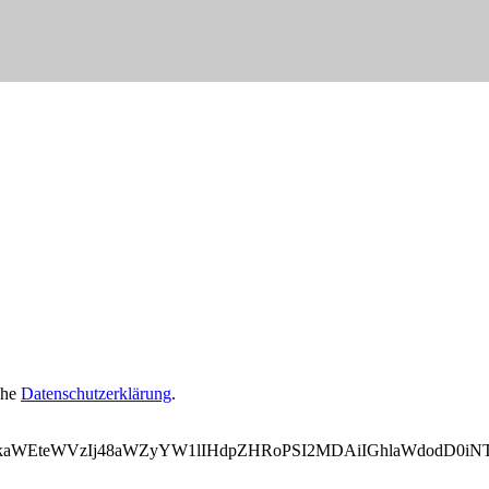
ehe
Datenschutzerklärung
.
WVkaWEteWVzIj48aWZyYW1lIHdpZHRoPSI2MDAiIGhlaWdodD0i