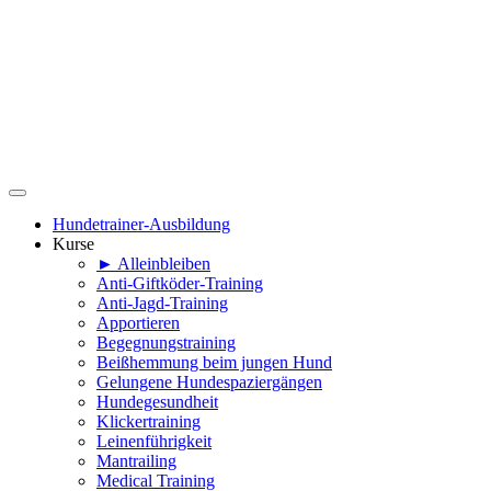
Hundetrainer-Ausbildung
Kurse
► Alleinbleiben
Anti-Giftköder-Training
Anti-Jagd-Training
Apportieren
Begegnungstraining
Beißhemmung beim jungen Hund
Gelungene Hundespaziergängen
Hundegesundheit
Klickertraining
Leinenführigkeit
Mantrailing
Medical Training