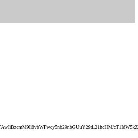
NTAwIiBzcmM9Ii8vbWFwcy5nb29nbGUuY29tL21hcHM/cT1IdW