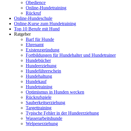
Obedience
Online-Hundetraining
Rückruf
Online-Hundeschule
Online-Kurse zum Hundetraining
Top 10 Berufe mit Hund
Ratgeber
Barf für Hunde
Ehrenamt
Existenzgründung
Fortbildungen für Hundehalter und Hundetrainer
Hundebücher
Hundeerziehung
Hundeführerschein
Hundehaltung
Hundekauf
Hundetraining
Optimismus in Hunden wecken
Rückrufspiele
Sauberkeitserziehung
Targettraining
Typische Fehler in der Hundeerziehung
Wasserarbeitshunde
Welpenerziehung