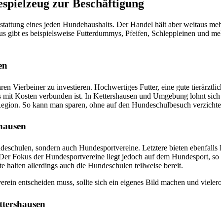
spielzeug zur Beschäftigung
attung eines jeden Hundehaushalts. Der Handel hält aber weitaus mehr 
s gibt es beispielsweise Futterdummys, Pfeifen, Schleppleinen und me
en
ihren Vierbeiner zu investieren. Hochwertiges Futter, eine gute tierärz
it Kosten verbunden ist. In Kettershausen und Umgebung lohnt sich ein
Region. So kann man sparen, ohne auf den Hundeschulbesuch verzicht
shausen
ndeschulen, sondern auch Hundesportvereine. Letztere bieten ebenfal
 Fokus der Hundesportvereine liegt jedoch auf dem Hundesport, so das
halten allerdings auch die Hundeschulen teilweise bereit.
in entscheiden muss, sollte sich ein eigenes Bild machen und vielero
ttershausen