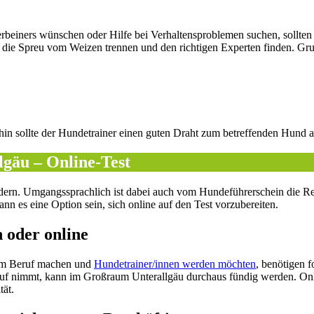
erbeiners wünschen oder Hilfe bei Verhaltensproblemen suchen, sollten 
ie Spreu vom Weizen trennen und den richtigen Experten finden. Grun
rhin sollte der Hundetrainer einen guten Draht zum betreffenden Hund
lgäu – Online-Test
rn. Umgangssprachlich ist dabei auch vom Hundeführerschein die Rede
n es eine Option sein, sich online auf den Test vorzubereiten.
 oder online
um Beruf machen und
Hundetrainer/innen werden möchten
, benötigen 
uf nimmt, kann im Großraum Unterallgäu durchaus fündig werden. Onli
tät.