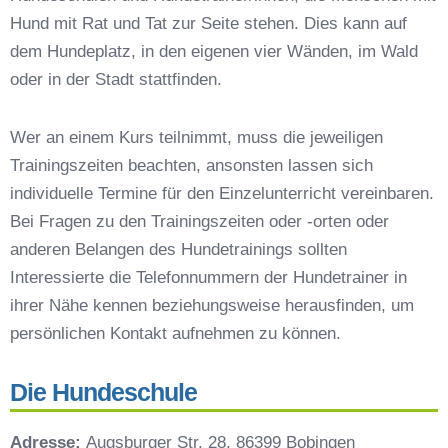
Hund mit Rat und Tat zur Seite stehen. Dies kann auf
Hundeschulen vs. Hundesportvereine in
Huisheim
dem Hundeplatz, in den eigenen vier Wänden, im Wald
So findet man den richtigen Hundetrainer in
oder in der Stadt stattfinden.
Huisheim
Darum lohnt sich der Besuch einer
Wer an einem Kurs teilnimmt, muss die jeweiligen
Hundeschule
Trainingszeiten beachten, ansonsten lassen sich
individuelle Termine für den Einzelunterricht vereinbaren.
Bei Fragen zu den Trainingszeiten oder -orten oder
anderen Belangen des Hundetrainings sollten
Interessierte die Telefonnummern der Hundetrainer in
ihrer Nähe kennen beziehungsweise herausfinden, um
persönlichen Kontakt aufnehmen zu können.
Die Hundeschule
Adresse:
Augsburger Str. 28, 86399 Bobingen