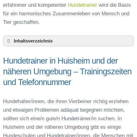
erfahrener und kompetenter
Hundetrainer
wird die Basis
für ein harmonisches Zusammenleben von Mensch und
Tier geschaffen.
Inhaltsverzeichnis
Hundeschule Huisheim und Umgebung
Hundetrainer in Huisheim und der
Hundetrainer in Huisheim und der näheren
Umgebung – Trainingszeiten und
näheren Umgebung – Trainingszeiten
Telefonnummer
und Telefonnummer
Das macht einen guten Hundetrainer aus
Hundeführerschein für die Region Donau-Ries –
Online-Test
Hundehalter/innen, die ihren Vierbeiner richtig erziehen
Hundetrainer Ausbildung in Huisheim oder
und etwaigen Problemen adäquat begegnen möchten,
online
sollten sich eine/n gute/n Hundetrainer/in suchen. In
Hundezubehör für das Training und
Huisheim und der näheren Umgebung gibt es einige
Hundespielzeug zur Beschäftigung
Hundeschulen und Hundetrainer/innen, die Menschen mit
Preisvergleich der Hundeschulen in Huisheim