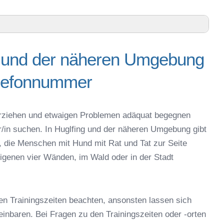
ng und der näheren Umgebung
en Umgebung – Trainingszeiten und Telefonnummer
elefonnummer
eim-Schongau – Online-Test
 online
espielzeug zur Beschäftigung
g erziehen und etwaigen Problemen adäquat begegnen
fing
er/in suchen. In Huglfing und der näheren Umgebung gibt
Huglfing
, die Menschen mit Hund mit Rat und Tat zur Seite
 in Huglfing
igenen vier Wänden, im Wald oder in der Stadt
eschule
en Trainingszeiten beachten, ansonsten lassen sich
reinbaren. Bei Fragen zu den Trainingszeiten oder -orten