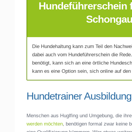
Hundeführerschein f
E-Mail-Adresse
*
Schongau 
Die Hundehaltung kann zum Teil den Nachwei
Telefonnummer
*
dabei auch vom Hundeführerschein die Rede
benötigt, kann sich an eine örtliche Hundesc
kann es eine Option sein, sich online auf den
Hundetrainer Ausbildung 
Mit Absenden der Daten akzeptiere 
Menschen aus Huglfing und Umgebung, die ihr
werden möchten
, benötigen formal zwar keine 