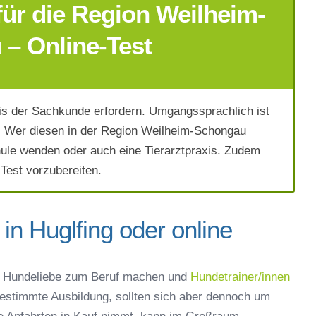
ür die Region Weilheim-
– Online-Test
s der Sachkunde erfordern. Umgangssprachlich ist
. Wer diesen in der Region Weilheim-Schongau
hule wenden oder auch eine Tierarztpraxis. Zudem
 Test vorzubereiten.
in Huglfing oder online
ich die
AGB`s
.
e Hundeliebe zum Beruf machen und
Hundetrainer/innen
bestimmte Ausbildung, sollten sich aber dennoch um
Absenden