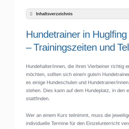
Inhaltsverzeichnis
Hundeschule Huglfing und Umgebung
Hundetrainer in Huglfi
Hundetrainer in Huglfing und der näher
Das macht einen guten Hundetrainer aus
– Trainingszeiten und T
Hundeführerschein für die Region Weilh
Hundetrainer Ausbildung in Huglfing oder
Hundezubehör für das Training und Hund
Hundehalter/innen, die ihren Vierbeiner richti
Preisvergleich der Hundeschulen in Hugl
möchten, sollten sich eine/n gute/n Hundetrain
Hundeschulen vs. Hundesportvereine in 
es einige Hundeschulen und Hundetrainer/innen
So findet man den richtigen Hundetrainer
stehen. Dies kann auf dem Hundeplatz, in den e
Darum lohnt sich der Besuch einer Hund
stattfinden.
Wer an einem Kurs teilnimmt, muss die jeweilig
individuelle Termine für den Einzelunterricht ve