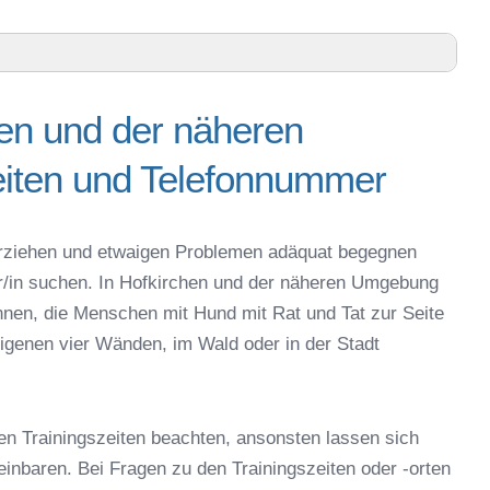
hen und der näheren
eren Umgebung – Trainingszeiten und Telefonnummer
iten und Telefonnummer
u – Online-Test
er online
espielzeug zur Beschäftigung
g erziehen und etwaigen Problemen adäquat begegnen
irchen
er/in suchen. In Hofkirchen und der näheren Umgebung
Hofkirchen
nnen, die Menschen mit Hund mit Rat und Tat zur Seite
 in Hofkirchen
igenen vier Wänden, im Wald oder in der Stadt
eschule
en Trainingszeiten beachten, ansonsten lassen sich
reinbaren. Bei Fragen zu den Trainingszeiten oder -orten