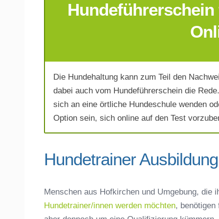
Hundeführerschein 
E-Mail-Adresse
*
Onl
Die Hundehaltung kann zum Teil den Nachwei
Telefonnummer
*
dabei auch vom Hundeführerschein die Rede.
sich an eine örtliche Hundeschule wenden od
Option sein, sich online auf den Test vorzuber
Hundetrainer Ausbildung 
Mit Absenden der Daten akzeptiere 
Menschen aus Hofkirchen und Umgebung, die i
Hundetrainer/innen werden möchten
, benötigen