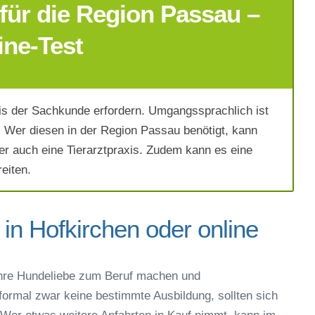
für die Region Passau –
ine-Test
s der Sachkunde erfordern. Umgangssprachlich ist
 Wer diesen in der Region Passau benötigt, kann
er auch eine Tierarztpraxis. Zudem kann es eine
eiten.
in Hofkirchen oder online
ich die
AGB`s
.
hre Hundeliebe zum Beruf machen und
 formal zwar keine bestimmte Ausbildung, sollten sich
Absenden