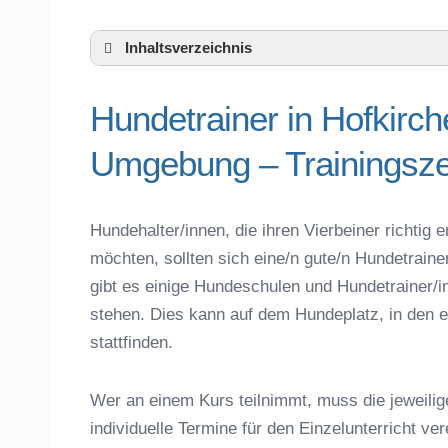
Inhaltsverzeichnis
Hundeschule Hofkirchen und Umgebung
Hundetrainer in Hofkirc
Hundetrainer in Hofkirchen und der näh
Das macht einen guten Hundetrainer aus
Umgebung – Trainingsze
Hundeführerschein für die Region Passa
Hundetrainer Ausbildung in Hofkirchen od
Hundezubehör für das Training und Hund
Hundehalter/innen, die ihren Vierbeiner richti
Preisvergleich der Hundeschulen in Hofk
möchten, sollten sich eine/n gute/n Hundetrain
Hundeschulen vs. Hundesportvereine in 
gibt es einige Hundeschulen und Hundetrainer/i
So findet man den richtigen Hundetrainer
stehen. Dies kann auf dem Hundeplatz, in den e
Darum lohnt sich der Besuch einer Hund
stattfinden.
Wer an einem Kurs teilnimmt, muss die jeweilig
individuelle Termine für den Einzelunterricht ve