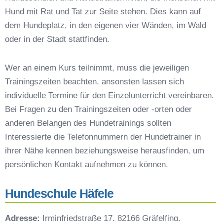
Hund mit Rat und Tat zur Seite stehen. Dies kann auf
Hundeschulen vs. Hundesportvereine in
Gräfelfing
dem Hundeplatz, in den eigenen vier Wänden, im Wald
So findet man den richtigen Hundetrainer in
oder in der Stadt stattfinden.
Gräfelfing
Darum lohnt sich der Besuch einer
Wer an einem Kurs teilnimmt, muss die jeweiligen
Hundeschule
Trainingszeiten beachten, ansonsten lassen sich
individuelle Termine für den Einzelunterricht vereinbaren.
Bei Fragen zu den Trainingszeiten oder -orten oder
anderen Belangen des Hundetrainings sollten
Interessierte die Telefonnummern der Hundetrainer in
ihrer Nähe kennen beziehungsweise herausfinden, um
persönlichen Kontakt aufnehmen zu können.
Hundeschule Häfele
Adresse:
Irminfriedstraße 17, 82166 Gräfelfing,