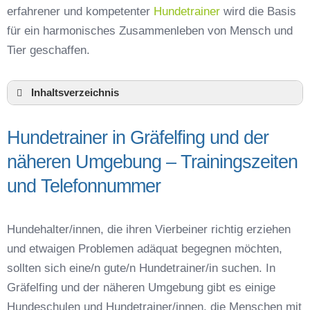
erfahrener und kompetenter
Hundetrainer
wird die Basis
für ein harmonisches Zusammenleben von Mensch und
Tier geschaffen.
Inhaltsverzeichnis
Hundeschule Gräfelfing und Umgebung
Hundetrainer in Gräfelfing und der
Hundetrainer in Gräfelfing und der näheren
Umgebung – Trainingszeiten und
näheren Umgebung – Trainingszeiten
Telefonnummer
und Telefonnummer
Das macht einen guten Hundetrainer aus
Hundeführerschein für die Region München –
Online-Test
Hundehalter/innen, die ihren Vierbeiner richtig erziehen
Hundetrainer Ausbildung in Gräfelfing oder
und etwaigen Problemen adäquat begegnen möchten,
online
sollten sich eine/n gute/n Hundetrainer/in suchen. In
Hundezubehör für das Training und
Gräfelfing und der näheren Umgebung gibt es einige
Hundespielzeug zur Beschäftigung
Hundeschulen und Hundetrainer/innen, die Menschen mit
Preisvergleich der Hundeschulen in Gräfelfing