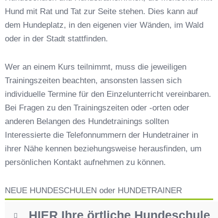
Hund mit Rat und Tat zur Seite stehen. Dies kann auf
Hundeschulen vs. Hundesportvereine in
Geiersthal
dem Hundeplatz, in den eigenen vier Wänden, im Wald
So findet man den richtigen Hundetrainer in
oder in der Stadt stattfinden.
Geiersthal
Darum lohnt sich der Besuch einer
Wer an einem Kurs teilnimmt, muss die jeweiligen
Hundeschule
Trainingszeiten beachten, ansonsten lassen sich
individuelle Termine für den Einzelunterricht vereinbaren.
Bei Fragen zu den Trainingszeiten oder -orten oder
anderen Belangen des Hundetrainings sollten
Interessierte die Telefonnummern der Hundetrainer in
ihrer Nähe kennen beziehungsweise herausfinden, um
persönlichen Kontakt aufnehmen zu können.
NEUE HUNDESCHULEN oder HUNDETRAINER
HIER Ihre örtliche Hundeschule