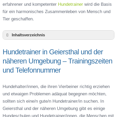
erfahrener und kompetenter
Hundetrainer
wird die Basis
für ein harmonisches Zusammenleben von Mensch und
Tier geschaffen.
Inhaltsverzeichnis
Hundeschule Geiersthal und Umgebung
Hundetrainer in Geiersthal und der
Hundetrainer in Geiersthal und der näheren
Umgebung – Trainingszeiten und
näheren Umgebung – Trainingszeiten
Telefonnummer
und Telefonnummer
Das macht einen guten Hundetrainer aus
Hundeführerschein für die Region Regen –
Online-Test
Hundehalter/innen, die ihren Vierbeiner richtig erziehen
Hundetrainer Ausbildung in Geiersthal oder
und etwaigen Problemen adäquat begegnen möchten,
online
sollten sich eine/n gute/n Hundetrainer/in suchen. In
Hundezubehör für das Training und
Geiersthal und der näheren Umgebung gibt es einige
Hundespielzeug zur Beschäftigung
Hundeschulen und Hundetrainer/innen, die Menschen mit
Preisvergleich der Hundeschulen in Geiersthal