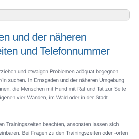
en und der näheren
eren Umgebung – Trainingszeiten und Telefonnummer
iten und Telefonnummer
hofen an der Ilm – Online-Test
er online
espielzeug zur Beschäftigung
g erziehen und etwaigen Problemen adäquat begegnen
sgaden
ner/in suchen. In Ernsgaden und der näheren Umgebung
 Ernsgaden
nnen, die Menschen mit Hund mit Rat und Tat zur Seite
r in Ernsgaden
igenen vier Wänden, im Wald oder in der Stadt
eschule
en Trainingszeiten beachten, ansonsten lassen sich
reinbaren. Bei Fragen zu den Trainingszeiten oder -orten