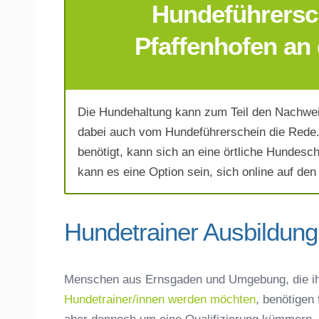
Hundeführersch
E-Mail-Adresse
*
Pfaffenhofen an 
Die Hundehaltung kann zum Teil den Nachwei
Telefonnummer
*
dabei auch vom Hundeführerschein die Rede. 
benötigt, kann sich an eine örtliche Hundesc
kann es eine Option sein, sich online auf den
Hundetrainer Ausbildung
Mit Absenden der Daten akzeptiere 
Menschen aus Ernsgaden und Umgebung, die i
Hundetrainer/innen werden möchten
, benötigen