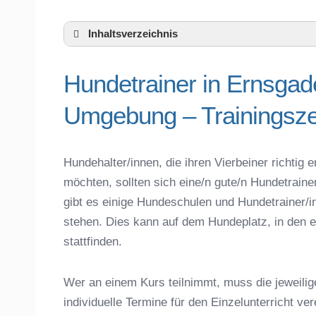
Inhaltsverzeichnis
Hundeschule Ernsgaden und Umgebung
Hundetrainer in Ernsgad
Hundetrainer in Ernsgaden und der näh
Das macht einen guten Hundetrainer aus
Umgebung – Trainingsze
Hundeführerschein für die Region Pfaffen
Hundetrainer Ausbildung in Ernsgaden od
Hundezubehör für das Training und Hund
Hundehalter/innen, die ihren Vierbeiner richti
Preisvergleich der Hundeschulen in Ern
möchten, sollten sich eine/n gute/n Hundetrai
Hundeschulen vs. Hundesportvereine in
gibt es einige Hundeschulen und Hundetrainer/i
So findet man den richtigen Hundetraine
stehen. Dies kann auf dem Hundeplatz, in den e
Darum lohnt sich der Besuch einer Hund
stattfinden.
Wer an einem Kurs teilnimmt, muss die jeweilig
individuelle Termine für den Einzelunterricht ve