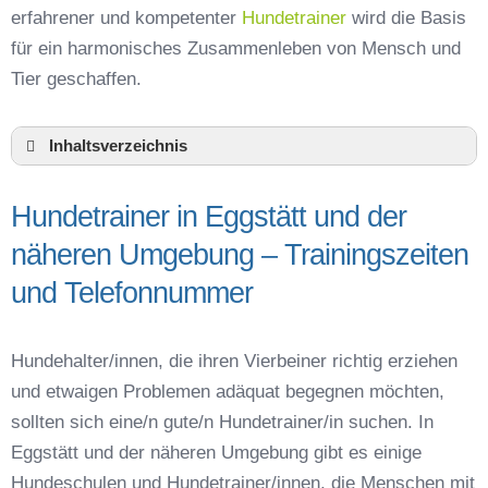
erfahrener und kompetenter
Hundetrainer
wird die Basis
für ein harmonisches Zusammenleben von Mensch und
Tier geschaffen.
Inhaltsverzeichnis
Hundeschule Eggstätt und Umgebung
Hundetrainer in Eggstätt und der
Hundetrainer in Eggstätt und der näheren
Umgebung – Trainingszeiten und
näheren Umgebung – Trainingszeiten
Telefonnummer
und Telefonnummer
Das macht einen guten Hundetrainer aus
Hundeführerschein für die Region Rosenheim –
Online-Test
Hundehalter/innen, die ihren Vierbeiner richtig erziehen
Hundetrainer Ausbildung in Eggstätt oder online
und etwaigen Problemen adäquat begegnen möchten,
Hundezubehör für das Training und
sollten sich eine/n gute/n Hundetrainer/in suchen. In
Hundespielzeug zur Beschäftigung
Eggstätt und der näheren Umgebung gibt es einige
Preisvergleich der Hundeschulen in Eggstätt
Hundeschulen und Hundetrainer/innen, die Menschen mit