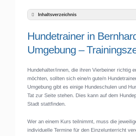
Inhaltsverzeichnis
Hundeschule Bernhardswald und Umgeb
Hundetrainer in Bernhar
Hundetrainer in Bernhardswald und der 
Telefonnummer
Umgebung – Trainingsze
Das macht einen guten Hundetrainer aus
Hundeführerschein für die Region Regen
Hundetrainer Ausbildung in Bernhardswal
Hundehalter/innen, die ihren Vierbeiner richti
Hundezubehör für das Training und Hund
möchten, sollten sich eine/n gute/n Hundetrain
Preisvergleich der Hundeschulen in Ber
Umgebung gibt es einige Hundeschulen und Hun
Hundeschulen vs. Hundesportvereine in
Tat zur Seite stehen. Dies kann auf dem Hundep
So findet man den richtigen Hundetraine
Stadt stattfinden.
Darum lohnt sich der Besuch einer Hund
Wer an einem Kurs teilnimmt, muss die jeweilig
individuelle Termine für den Einzelunterricht ve