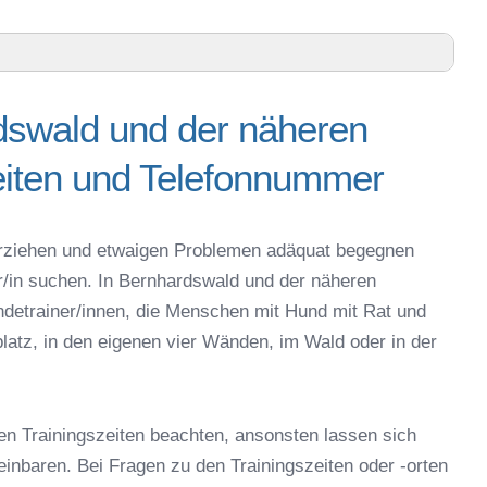
ung
dswald und der näheren
näheren Umgebung – Trainingszeiten und
iten und Telefonnummer
sburg – Online-Test
d oder online
g erziehen und etwaigen Problemen adäquat begegnen
espielzeug zur Beschäftigung
er/in suchen. In Bernhardswald und der näheren
nhardswald
detrainer/innen, die Menschen mit Hund mit Rat und
 Bernhardswald
latz, in den eigenen vier Wänden, im Wald oder in der
r in Bernhardswald
eschule
en Trainingszeiten beachten, ansonsten lassen sich
reinbaren. Bei Fragen zu den Trainingszeiten oder -orten