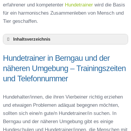
erfahrener und kompetenter
Hundetrainer
wird die Basis
für ein harmonisches Zusammenleben von Mensch und
Tier geschaffen.
Inhaltsverzeichnis
Hundeschule Berngau und Umgebung
Hundetrainer in Berngau und der
Hundetrainer in Berngau und der näheren
Umgebung – Trainingszeiten und
näheren Umgebung – Trainingszeiten
Telefonnummer
und Telefonnummer
Das macht einen guten Hundetrainer aus
Hundeführerschein für die Region Neumarkt in
der Oberpfalz – Online-Test
Hundehalter/innen, die ihren Vierbeiner richtig erziehen
Hundetrainer Ausbildung in Berngau oder online
und etwaigen Problemen adäquat begegnen möchten,
Hundezubehör für das Training und
sollten sich eine/n gute/n Hundetrainer/in suchen. In
Hundespielzeug zur Beschäftigung
Berngau und der näheren Umgebung gibt es einige
Preisvergleich der Hundeschulen in Berngau
Hundeschulen und Hundetrainer/innen, die Menschen mit