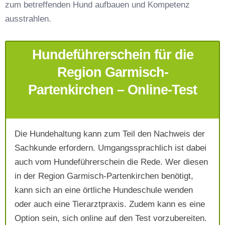
zum betreffenden Hund aufbauen und Kompetenz
Telefonnummer
*
ausstrahlen.
Hundeführerschein für die
Region Garmisch-
Partenkirchen – Online-Test
Mit Absenden der Daten akzeptiere ich die
AGB`s
.
Die Hundehaltung kann zum Teil den Nachweis der
Sachkunde erfordern. Umgangssprachlich ist dabei
auch vom Hundeführerschein die Rede. Wer diesen
Absenden
in der Region Garmisch-Partenkirchen benötigt,
kann sich an eine örtliche Hundeschule wenden
oder auch eine Tierarztpraxis. Zudem kann es eine
Option sein, sich online auf den Test vorzubereiten.