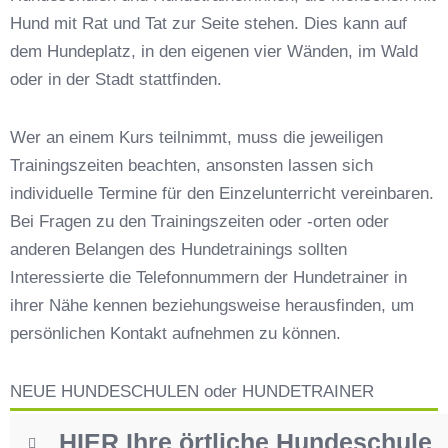
Kohlgrub
Hund mit Rat und Tat zur Seite stehen. Dies kann auf
Hundeschulen vs. Hundesportvereine in Bad
dem Hundeplatz, in den eigenen vier Wänden, im Wald
Kohlgrub
oder in der Stadt stattfinden.
So findet man den richtigen Hundetrainer in Bad
Kohlgrub
Wer an einem Kurs teilnimmt, muss die jeweiligen
Darum lohnt sich der Besuch einer
Trainingszeiten beachten, ansonsten lassen sich
Hundeschule
individuelle Termine für den Einzelunterricht vereinbaren.
Bei Fragen zu den Trainingszeiten oder -orten oder
anderen Belangen des Hundetrainings sollten
Interessierte die Telefonnummern der Hundetrainer in
ihrer Nähe kennen beziehungsweise herausfinden, um
persönlichen Kontakt aufnehmen zu können.
NEUE HUNDESCHULEN oder HUNDETRAINER
HIER Ihre örtliche Hundeschule