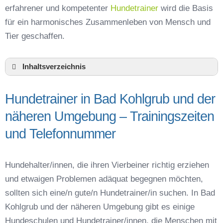
erfahrener und kompetenter
Hundetrainer
wird die Basis
für ein harmonisches Zusammenleben von Mensch und
Tier geschaffen.
Inhaltsverzeichnis
Hundeschule Bad Kohlgrub und Umgebung
Hundetrainer in Bad Kohlgrub und der
Hundetrainer in Bad Kohlgrub und der näheren
Umgebung – Trainingszeiten und
näheren Umgebung – Trainingszeiten
Telefonnummer
und Telefonnummer
Das macht einen guten Hundetrainer aus
Hundeführerschein für die Region Garmisch-
Partenkirchen – Online-Test
Hundehalter/innen, die ihren Vierbeiner richtig erziehen
Hundetrainer Ausbildung in Bad Kohlgrub oder
und etwaigen Problemen adäquat begegnen möchten,
online
sollten sich eine/n gute/n Hundetrainer/in suchen. In Bad
Hundezubehör für das Training und
Kohlgrub und der näheren Umgebung gibt es einige
Hundespielzeug zur Beschäftigung
Hundeschulen und Hundetrainer/innen, die Menschen mit
Preisvergleich der Hundeschulen in Bad