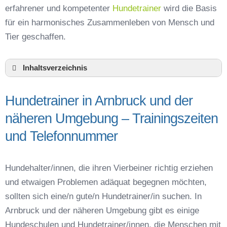
erfahrener und kompetenter
Hundetrainer
wird die Basis
für ein harmonisches Zusammenleben von Mensch und
Tier geschaffen.
Inhaltsverzeichnis
Hundeschule Arnbruck und Umgebung
Hundetrainer in Arnbruck und der
Hundetrainer in Arnbruck und der näheren
Umgebung – Trainingszeiten und
näheren Umgebung – Trainingszeiten
Telefonnummer
und Telefonnummer
Das macht einen guten Hundetrainer aus
Hundeführerschein für die Region Regen –
Online-Test
Hundehalter/innen, die ihren Vierbeiner richtig erziehen
Hundetrainer Ausbildung in Arnbruck oder online
und etwaigen Problemen adäquat begegnen möchten,
Hundezubehör für das Training und
sollten sich eine/n gute/n Hundetrainer/in suchen. In
Hundespielzeug zur Beschäftigung
Arnbruck und der näheren Umgebung gibt es einige
Preisvergleich der Hundeschulen in Arnbruck
Hundeschulen und Hundetrainer/innen, die Menschen mit