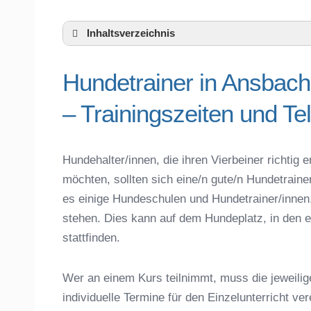
Inhaltsverzeichnis
Hundeschule Ansbach und Umgebung
Hundetrainer in Ansbac
Hundetrainer in Ansbach und der näher
Das macht einen guten Hundetrainer aus
– Trainingszeiten und T
Hundeführerschein für die Region Ansbac
Hundetrainer Ausbildung in Ansbach oder
Hundezubehör für das Training und Hund
Hundehalter/innen, die ihren Vierbeiner richti
Preisvergleich der Hundeschulen in Ans
möchten, sollten sich eine/n gute/n Hundetrain
Hundeschulen vs. Hundesportvereine in
es einige Hundeschulen und Hundetrainer/innen
So findet man den richtigen Hundetraine
stehen. Dies kann auf dem Hundeplatz, in den e
Darum lohnt sich der Besuch einer Hund
stattfinden.
Wer an einem Kurs teilnimmt, muss die jeweilig
individuelle Termine für den Einzelunterricht ve