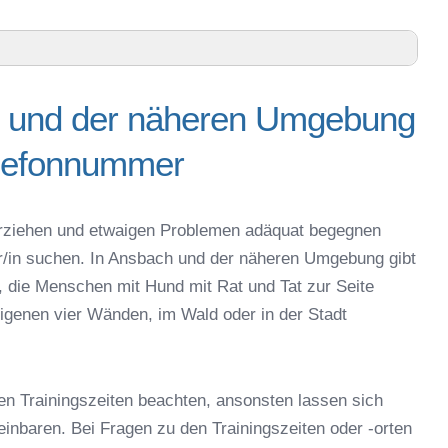
h und der näheren Umgebung
en Umgebung – Trainingszeiten und Telefonnummer
elefonnummer
h Stadt – Online-Test
 online
espielzeug zur Beschäftigung
g erziehen und etwaigen Problemen adäquat begegnen
bach
er/in suchen. In Ansbach und der näheren Umgebung gibt
 Ansbach
, die Menschen mit Hund mit Rat und Tat zur Seite
r in Ansbach
igenen vier Wänden, im Wald oder in der Stadt
eschule
en Trainingszeiten beachten, ansonsten lassen sich
reinbaren. Bei Fragen zu den Trainingszeiten oder -orten