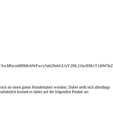
iNTAwIiBzcmM9Ii8vbWFwcy5nb29nbGUuY29tL21hcHM/cT1Id
sich an einen guten Hundetrainer wenden. Dabei stellt sich allerdings
dsätzlich kommt es dabei auf die folgenden Punkte an: