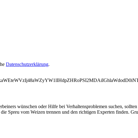
ehe
Datenschutzerklärung
.
WVkaWEteWVzIj48aWZyYW1lIHdpZHRoPSI2MDAiIGhlaWdodD0
erbeiners wünschen oder Hilfe bei Verhaltensproblemen suchen, sollten 
ie Spreu vom Weizen trennen und den richtigen Experten finden. Grun