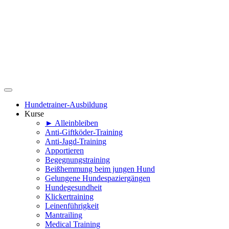
Hundetrainer-Ausbildung
Kurse
► Alleinbleiben
Anti-Giftköder-Training
Anti-Jagd-Training
Apportieren
Begegnungstraining
Beißhemmung beim jungen Hund
Gelungene Hundespaziergängen
Hundegesundheit
Klickertraining
Leinenführigkeit
Mantrailing
Medical Training