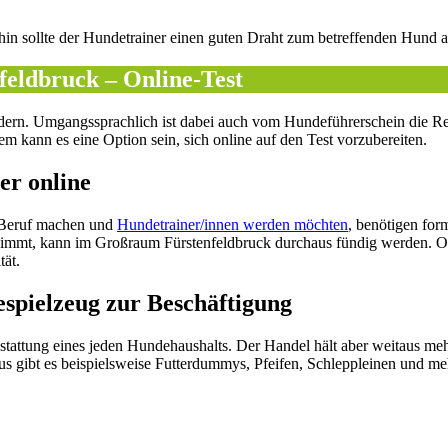
rhin sollte der Hundetrainer einen guten Draht zum betreffenden Hund
feldbruck – Online-Test
rn. Umgangssprachlich ist dabei auch vom Hundeführerschein die Rede
m kann es eine Option sein, sich online auf den Test vorzubereiten.
er online
 Beruf machen und
Hundetrainer/innen werden möchten
, benötigen for
nimmt, kann im Großraum Fürstenfeldbruck durchaus fündig werden. On
tät.
spielzeug zur Beschäftigung
attung eines jeden Hundehaushalts. Der Handel hält aber weitaus mehr 
s gibt es beispielsweise Futterdummys, Pfeifen, Schleppleinen und me