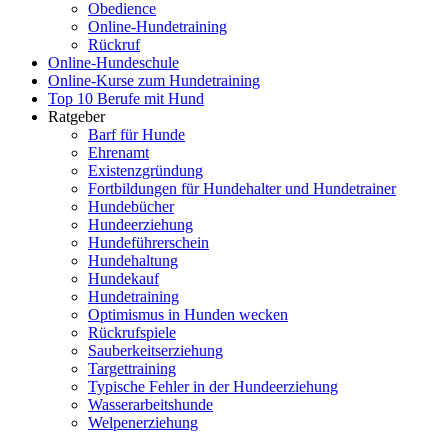
Obedience
Online-Hundetraining
Rückruf
Online-Hundeschule
Online-Kurse zum Hundetraining
Top 10 Berufe mit Hund
Ratgeber
Barf für Hunde
Ehrenamt
Existenzgründung
Fortbildungen für Hundehalter und Hundetrainer
Hundebücher
Hundeerziehung
Hundeführerschein
Hundehaltung
Hundekauf
Hundetraining
Optimismus in Hunden wecken
Rückrufspiele
Sauberkeitserziehung
Targettraining
Typische Fehler in der Hundeerziehung
Wasserarbeitshunde
Welpenerziehung