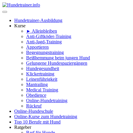
Hundetrainer-Ausbildung
Kurse
► Alleinbleiben
Anti-Giftköder-Training
Anti-Jagd-Training
Apportieren
Begegnungstraining
Beißhemmung beim jungen Hund
Gelungene Hundespaziergängen
Hundegesundheit
Klickertraining
Leinenführigkeit
Mantrailing
Medical Training
Obedience
Online-Hundetraining
Rückruf
Online-Hundeschule
Online-Kurse zum Hundetraining
Top 10 Berufe mit Hund
Ratgeber
Barf für Hunde