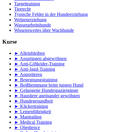
Targettraining
Tierrecht
Typische Fehler in der Hundeerziehung
Welpenerziehung
Wasserarbeitshunde
Wissenswertes über Wachhunde
Kurse
► Alleinbleiben
► Anspringen abgewöhnen
► Anti-Giftköder-Training
► Anti-Jagd-Training
► Apportieren
► Begegnungstraining
► Beißhemmung beim jungen Hund
► Gelungene Hundespaziergänge
► Haustiere aneinander gewöhnen
► Hundegesundheit
► Klickertraining
► Leinenführigkeit
► Mantrailing
► Medical Training
► Obedience